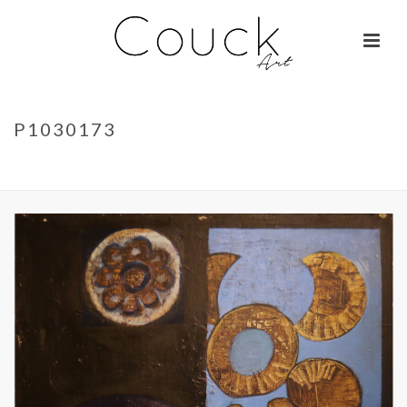
P1030173
ACCUEIL
»
GEORGES COLLIGNON – FEMME AUX MILLE COULEURS
»
P1030173