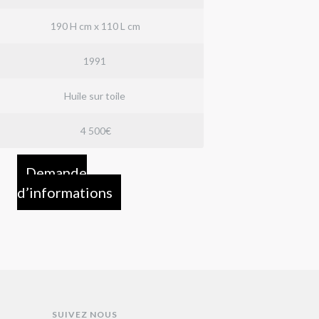
190 H cm x 110 L cm
1991
Huile sur toile
4 500€
Demande
d’informations
SUIVEZ NOUS