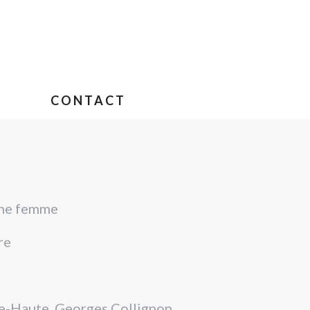
CONTACT
 une femme
re
le-Haute, Georges Collignon