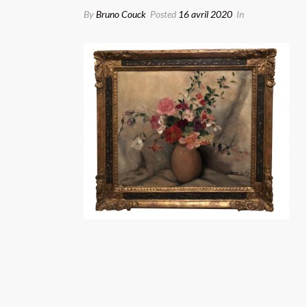
By
Bruno Couck
Posted
16 avril 2020
In