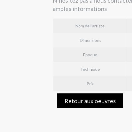
N’hésitez pas à nous contacter
amples informations
Nom de l’artiste
Dimensions
Époque
Technique
Prix
Retour aux oeuvres