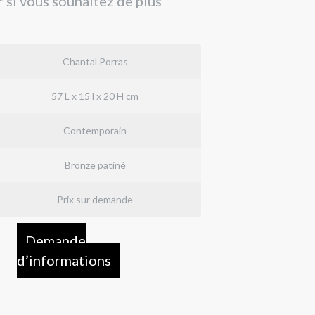
 si vous souhaitez de plus
Chantal Porras
57 L x 15 l x 20 H cm
Contemporain
Bronze patiné
Prix sur demande
Demande
d’informations