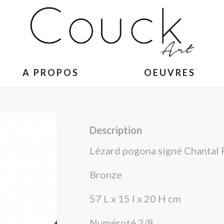
A PROPOS
OEUVRES
Description
Lézard pogona signé Chantal 
Bronze
57 L x 15 l x 20 H cm
Numéroté 2/8