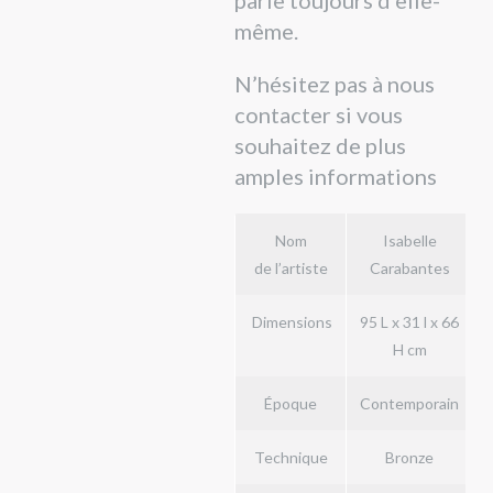
parle toujours d’elle-
même.
N’hésitez pas à nous
contacter si vous
souhaitez de plus
amples informations
Nom
Isabelle
de l’artiste
Carabantes
Dimensions
95 L x 31 l x 66
H cm
Époque
Contemporain
Technique
Bronze