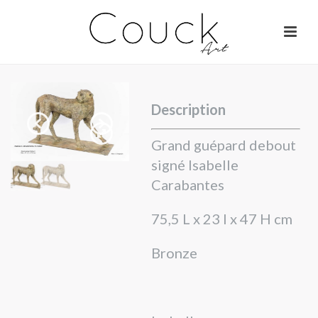
Description
Grand guépard debout
signé Isabelle
Carabantes
75,5 L x 23 l x 47 H cm
Bronze