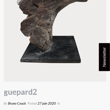
Newsletter
guepard2
By
Bruno Couck
Posted
27 juin 2020
In