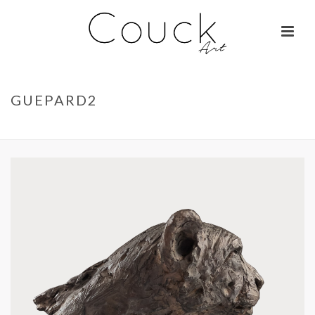
GUEPARD2
ACCUEIL
»
OURS – ISABELLE CARABANTES
»
GUEPARD2