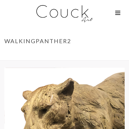
WALKINGPANTHER2
ACCUEIL
»
TÊTE DE LIONCEAU – ISABELLE CARABANTES
»
WALKINGPANTHER2