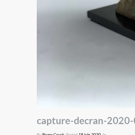
capture-decran-2020-
By
Bruno Couck
Posted
18 juin 2020
In