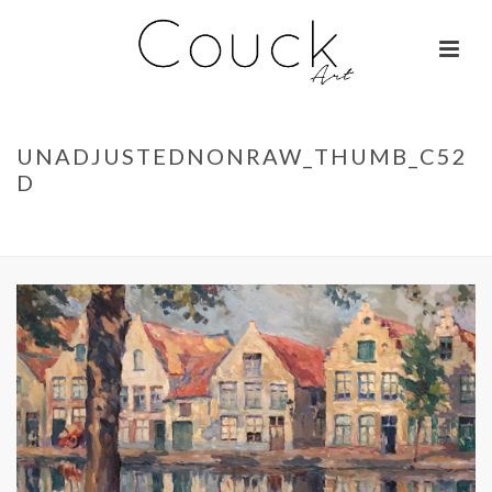
UNADJUSTEDNONRAW_THUMB_C52
D
ACCUEIL
»
GEORGES COLLIGNON – FEMME AUX MILLE COULEURS
»
UNADJUSTEDNONRAW_THUMB_C52D