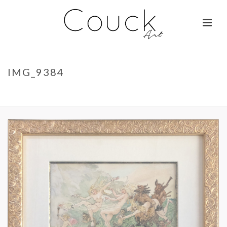
IMG_9384
ACCUEIL
»
GEORGES COLLIGNON – FEMME AUX MILLE COULEURS
»
IMG_9384