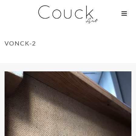
VONCK-2
ACCUEIL
»
GEORGES COLLIGNON – FEMME AUX MILLE COULEURS
»
VONCK-2