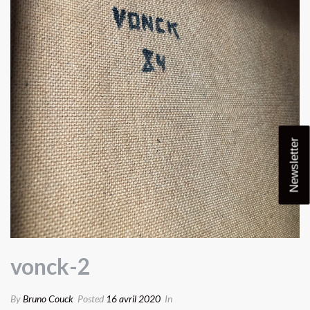
Newsletter
vonck-2
By
Bruno Couck
Posted
16 avril 2020
In