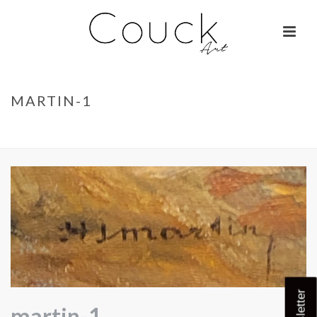
MARTIN-1
ACCUEIL
»
GEORGES COLLIGNON – FEMME AUX MILLE COULEURS
»
MARTIN-1
martin-1