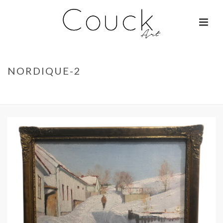
NORDIQUE-2
ACCUEIL
»
GEORGES COLLIGNON – FEMME AUX MILLE COULEURS
»
NORDIQUE-2