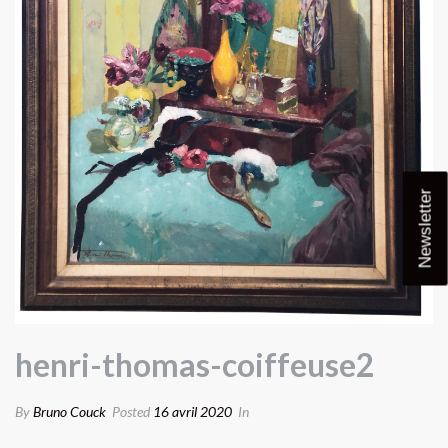
Newsletter
henri-thomas-coiffeuse2
By
Bruno Couck
Posted
16 avril 2020
In