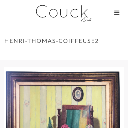
HENRI-THOMAS-COIFFEUSE2
ACCUEIL
»
GEORGES COLLIGNON – FEMME AUX MILLE COULEURS
»
HENRI-THOMAS-COIFFEUSE2