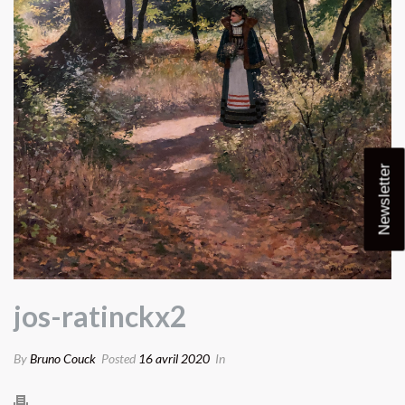
Newsletter
jos-ratinckx2
By
Bruno Couck
Posted
16 avril 2020
In