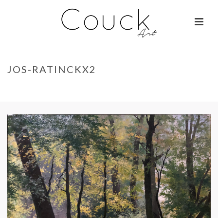
JOS-RATINCKX2
ACCUEIL
»
GEORGES COLLIGNON – FEMME AUX MILLE COULEURS
»
JOS-
RATINCKX2