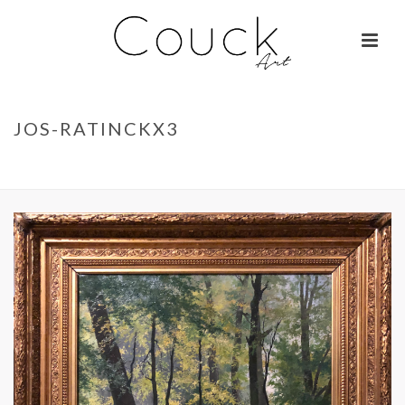
JOS-RATINCKX3
ACCUEIL
»
GEORGES COLLIGNON – FEMME AUX MILLE COULEURS
»
JOS-
RATINCKX3