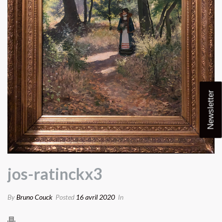
Newsletter
jos-ratinckx3
By
Bruno Couck
Posted
16 avril 2020
In