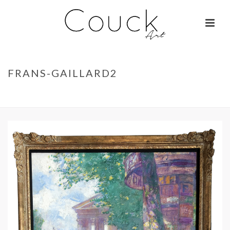
FRANS-GAILLARD2
ACCUEIL
»
GEORGES COLLIGNON – FEMME AUX MILLE COULEURS
»
FRANS-GAILLARD2