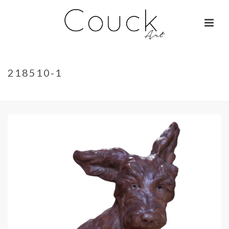
218510-1
ACCUEIL
»
JEAN ROBIE – FLEURS
»
218510-1