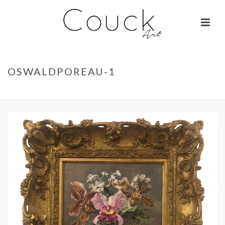
OSWALDPOREAU-1
ACCUEIL
»
JEAN ROBIE – FLEURS
»
OSWALDPOREAU-1