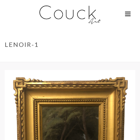
LENOIR-1
ACCUEIL
»
JEAN ROBIE – FLEURS
»
LENOIR-1