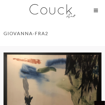
GIOVANNA-FRA2
ACCUEIL
»
JEAN ROBIE – FLEURS
»
GIOVANNA-FRA2