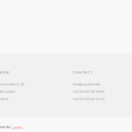
ESSE
CONTACT
rnest Allard, 32
info@couckart.be
 Bruxelles
+32 (0) 475 43 98 83
GIQUE
+32 (0) 470 62 14 19‬
ion by