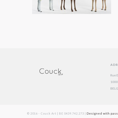
ADR
Rue E
1000
BEL
© 2016 - Couck Art | BE 0439.742.273 |
Designed with pass