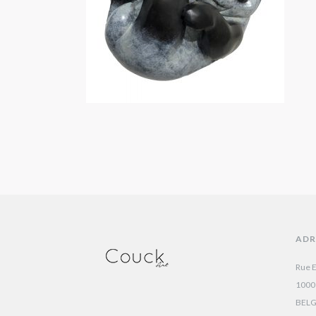
ADR
Rue E
1000
BEL