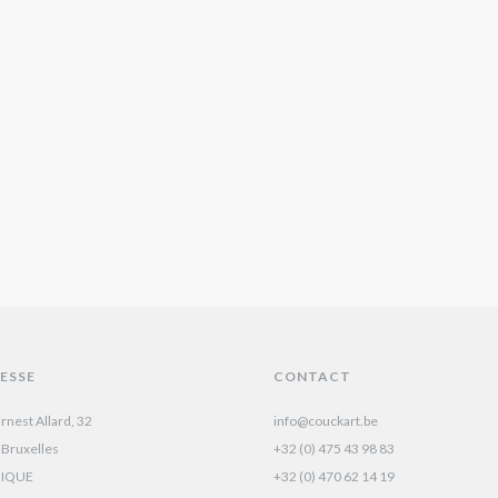
ESSE
CONTACT
rnest Allard, 32
info@couckart.be
 Bruxelles
+32 (0) 475 43 98 83
GIQUE
+32 (0) 470 62 14 19‬