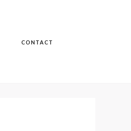
CONTACT
POTAME – CHANTAL PORRAS
»
PANDA-DOS-PORRAS2