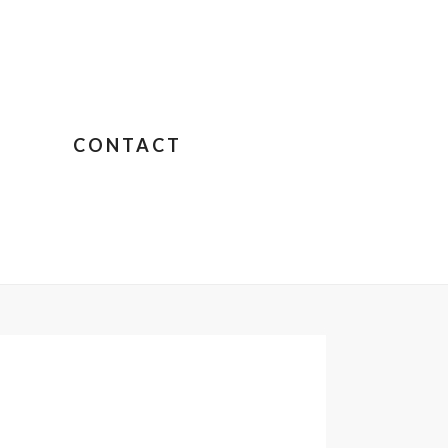
CONTACT
E CARABANTES
»
UNADJUSTEDNONRAW_THUMB_C10C