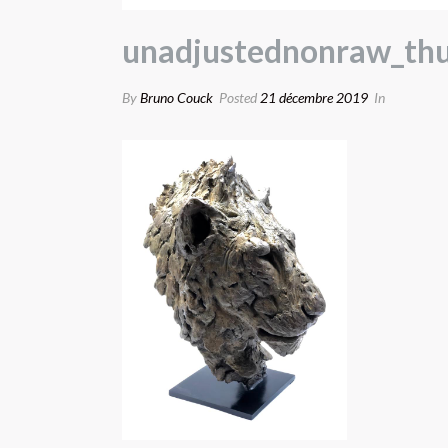
unadjustednonraw_th
By
Bruno Couck
Posted
21 décembre 2019
In