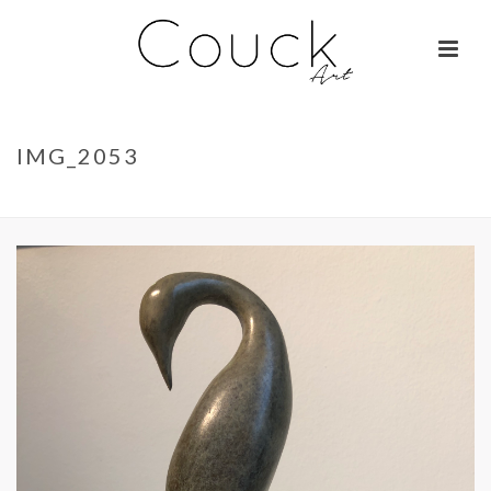
IMG_2053
ACCUEIL
»
LA BELLE OTARIE – ISABELLE BRIZZI
»
IMG_2053