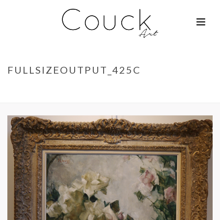
FULLSIZEOUTPUT_425C
ACCUEIL
»
GEORGES COLLIGNON – JANE BIRKIN SUR COLOMBO
»
FULLSIZEOUTPUT_425C