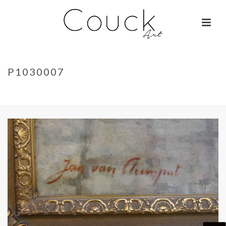
P1030007
ACCUEIL
»
GEORGES COLLIGNON – JANE BIRKIN SUR COLOMBO
»
P1030007