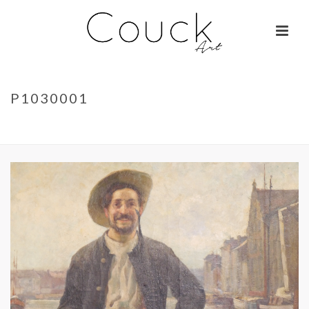
P1030001
ACCUEIL
»
GEORGES COLLIGNON – JANE BIRKIN SUR COLOMBO
»
P1030001