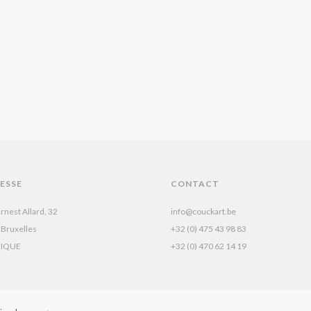
ESSE
CONTACT
rnest Allard, 32
info@couckart.be
 Bruxelles
+32 (0) 475 43 98 83
GIQUE
+32 (0) 470 62 14 19‬