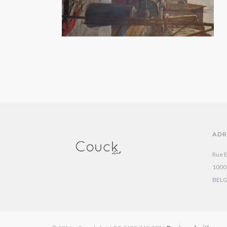
ADR
Rue E
1000
BEL