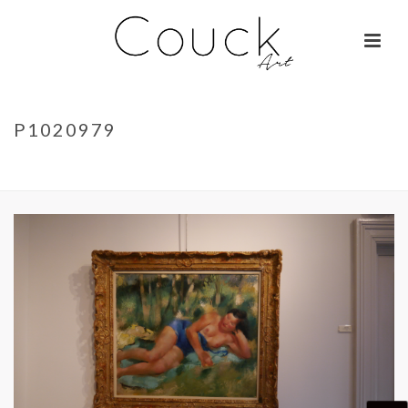
P1020979
ACCUEIL
»
GEORGES COLLIGNON – JANE BIRKIN SUR COLOMBO
»
P1020979