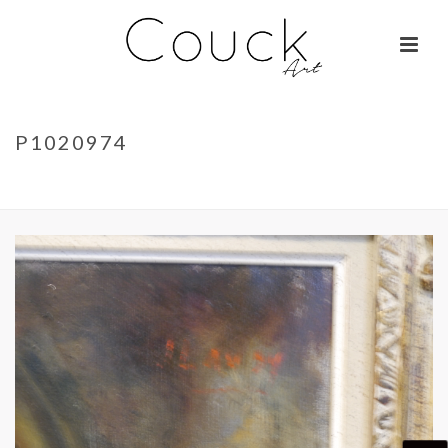
P1020974
ACCUEIL
»
GEORGES COLLIGNON – JANE BIRKIN SUR COLOMBO
»
P1020974