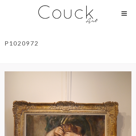
P1020972
ACCUEIL
»
GEORGES COLLIGNON – JANE BIRKIN SUR COLOMBO
»
P1020972