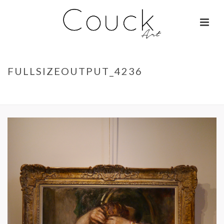
FULLSIZEOUTPUT_4236
ACCUEIL
»
GEORGES COLLIGNON – JANE BIRKIN SUR COLOMBO
»
FULLSIZEOUTPUT_4236