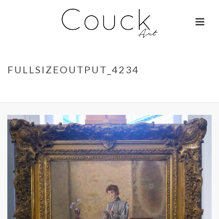
FULLSIZEOUTPUT_4234
ACCUEIL
»
GEORGES COLLIGNON – JANE BIRKIN SUR COLOMBO
»
FULLSIZEOUTPUT_4234