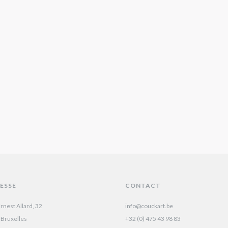
ESSE
CONTACT
rnest Allard, 32
info@couckart.be
 Bruxelles
+32 (0) 475 43 98 83