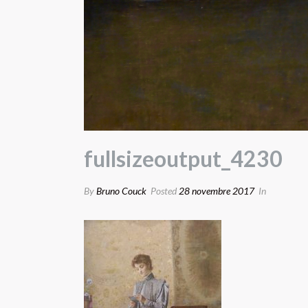
fullsizeoutput_4230
By
Bruno Couck
Posted
28 novembre 2017
In