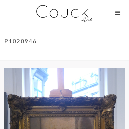
P1020946
ACCUEIL
»
GEORGES COLLIGNON – JANE BIRKIN SUR COLOMBO
»
P1020946