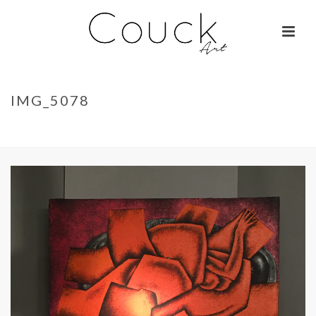
IMG_5078
ACCUEIL
»
GEORGES COLLIGNON – JANE BIRKIN SUR COLOMBO
»
IMG_5078