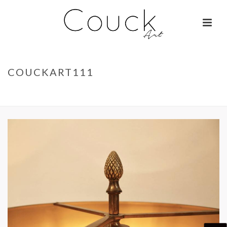
COUCKART111
ACCUEIL
»
GEORGES COLLIGNON – JANE BIRKIN SUR COLOMBO
»
COUCKART111