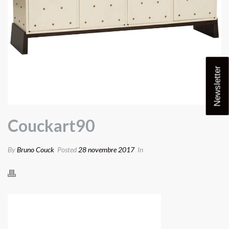
Newsletter
Couckart90
By
Bruno Couck
Posted
28 novembre 2017
In