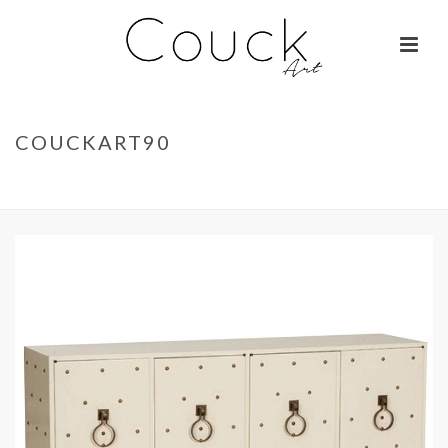
COUCKART90
ACCUEIL
»
GEORGES COLLIGNON – JANE BIRKIN SUR COLOMBO
»
COUCKART90