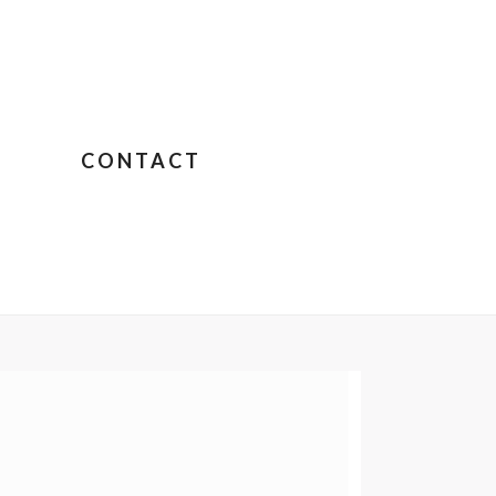
CONTACT
IGNON – JANE BIRKIN SUR COLOMBO
»
COUCKART86