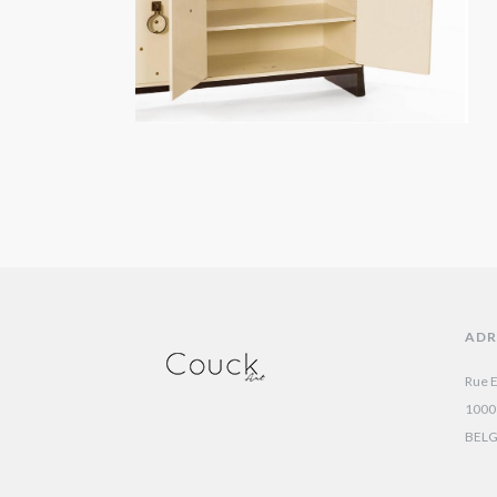
ADR
Rue E
1000
BEL