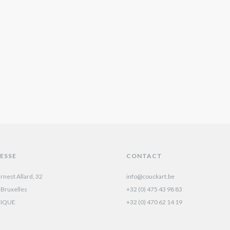
ESSE
CONTACT
rnest Allard, 32
info@couckart.be
 Bruxelles
+32 (0) 475 43 98 83
GIQUE
+32 (0) 470 62 14 19‬