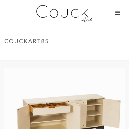
COUCKART85
ACCUEIL
»
GEORGES COLLIGNON – JANE BIRKIN SUR COLOMBO
»
COUCKART85