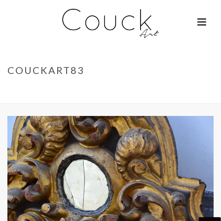
COUCKART83
ACCUEIL
»
GEORGES COLLIGNON – JANE BIRKIN SUR COLOMBO
»
COUCKART83