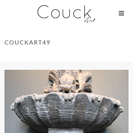
COUCKART49
ACCUEIL
»
GEORGES COLLIGNON – JANE BIRKIN SUR COLOMBO
»
COUCKART49