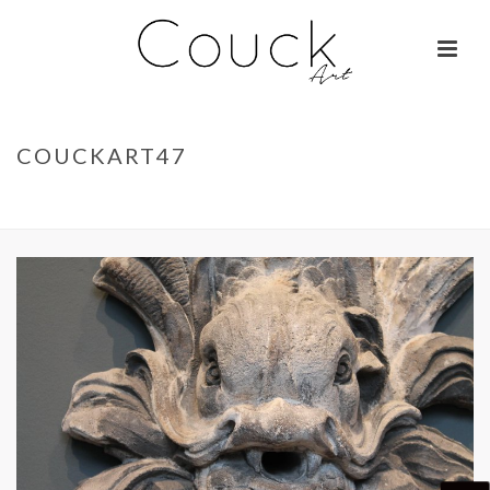
COUCKART47
ACCUEIL
»
GEORGES COLLIGNON – JANE BIRKIN SUR COLOMBO
»
COUCKART47