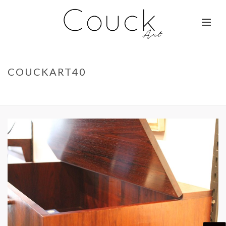
COUCKART40
ACCUEIL
»
GEORGES COLLIGNON – JANE BIRKIN SUR COLOMBO
»
COUCKART40