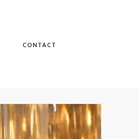
CONTACT
IGNON – JANE BIRKIN SUR COLOMBO
»
COUCKART33