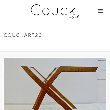
COUCKART23
ACCUEIL
»
GEORGES COLLIGNON – JANE BIRKIN SUR COLOMBO
»
COUCKART23