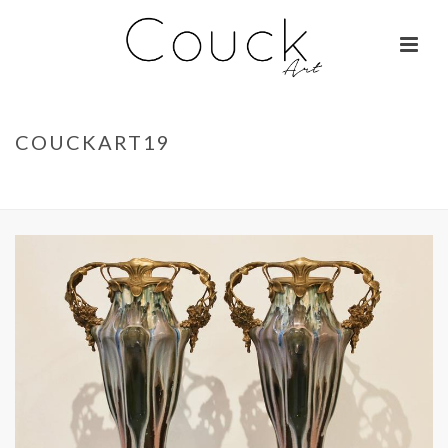
COUCKART19
ACCUEIL
»
GEORGES COLLIGNON – JANE BIRKIN SUR COLOMBO
»
COUCKART19