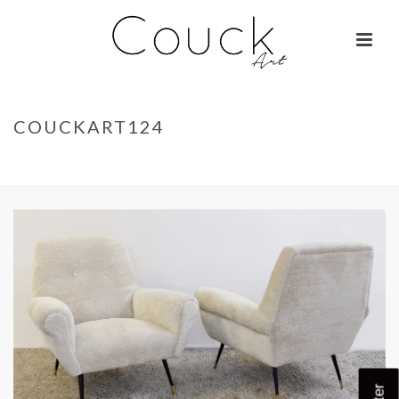
COUCKART124
ACCUEIL
»
GEORGES COLLIGNON – JANE BIRKIN SUR COLOMBO
»
COUCKART124