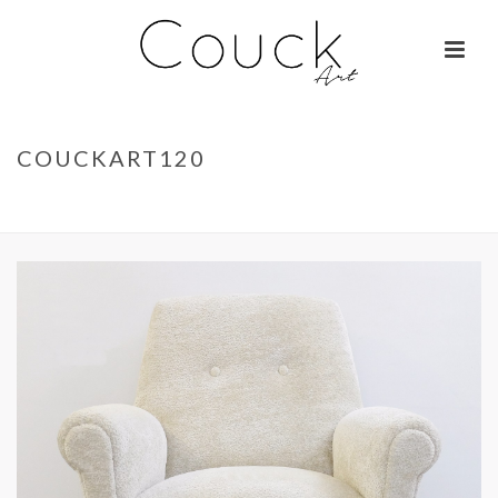
COUCKART120
ACCUEIL
»
GEORGES COLLIGNON – JANE BIRKIN SUR COLOMBO
»
COUCKART120